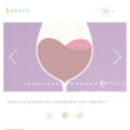
Previous
Next
Gostou e gostaria de compartilhar com alguém?