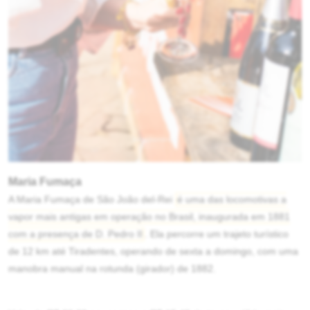
Maria Fumaça
A Maria Fumaça de São João del-Rei
é uma das locomotivas a
vapor mais antigas em operação no Brasil, inaugurada em 1881
com a presença de D. Pedro II
. Ela percorre um trajeto turístico
de 12 km até Tiradentes, operando de sexta a domingo, com uma
manobra manual na rotunda (girador) de 1882.