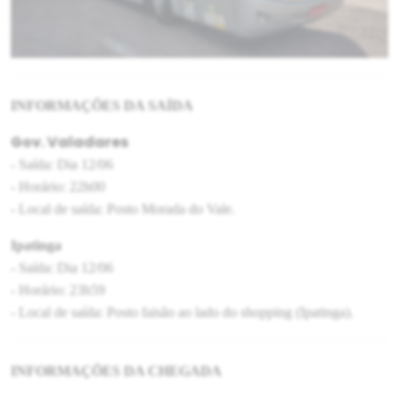
INFORMAÇÕES DA SAÍDA
Gov. Valadares
- Saída: Dia 12/06
- Horário: 22h00
- Local de saída: Posto Morada do Vale.
Ipatinga
- Saída: Dia 12/06
- Horário: 23h59
- Local de saída: Posto faisão ao lado do shopping (Ipatinga).
INFORMAÇÕES DA CHEGADA