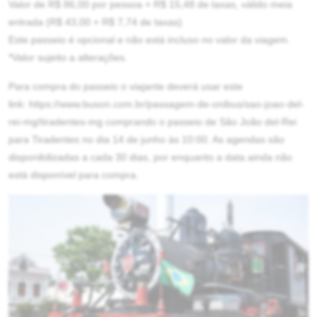
Valor de R$ 86,00 por pessoa + R$ 15,48 de taxas, válido meia
entrada (R$ 43,00 + R$ 7,74 de taxas).
Este passeio é opcional e não está incluso no valor da viagem.
.
*Valor sujeito a alterações
Para compra do passeio o viajante deverá usar este
link:
https://www.buson.com.br/passagem-de-onibus/sao-joao-del-
rei-mg/tiradentes-mg
comprando o passeio de São João del-Rei
para Tiradentes no dia 14 de junho às 10:00. As agendas são
disponibilizadas a cada 30 dias, por enquanto a data ainda não
está disponível para compra.