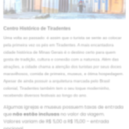
Centro Histórico de Tiradentes
Uma volta ao passado: é assim que o turista se sente ao colocar
pela primeira vez os pés em Tiradentes. A mais encantadora
cidade histórica de Minas Gerais é o destino certo para quem
gosta de tradição, cultura e conexão com a natureza. Além das
atrações, a cidade chama a atenção dos turistas por seus doces
maravilhosos, comida de primeira, museus, e ótima hospedagem.
Apesar de ainda possuir a arquitetura marcada pelo Brasil
colonial, Tiradentes também tem o seu toque moderninho,
recebendo diversos festivais ao longo do ano.
Algumas igrejas e museus possuem taxas de entrada
que
não estão inclusas
no valor da viagem.
Valores variam de R$ 5,00 a R$ 15,00 – entrada
opcional.