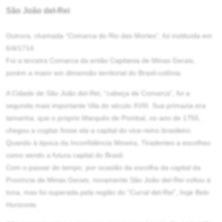
São João del-Rei
Outrora, chamada “Comarca do Rio das Mortes”, foi instituída em
6/4/1714.
Foi a terceira Comarca da então Capitania de Minas Gerais,
porém a maior em dimensão territorial do Brasil-colônia.
A Cidade de São João del-Rei, “cabeça de Comarca”, foi a
segunda mais importante Vila do século XVIII. Sua primazia era
tamanha, que o próprio Marquês de Pombal, no ano de 1755,
chegou a cogitar fosse ela a capital do vice-reino brasileiro.
Quando à época da Inconfidência Mineira, Tiradentes a escolheu
como sendo a futura capital do Brasil.
Com o passar do tempo, por ocasião da escolha da capital da
Província de Minas Gerais, novamente São João del-Rei voltou à
tona, mas foi superada pela região do “Curral del-Rei”, hoje Belo
Horizonte.