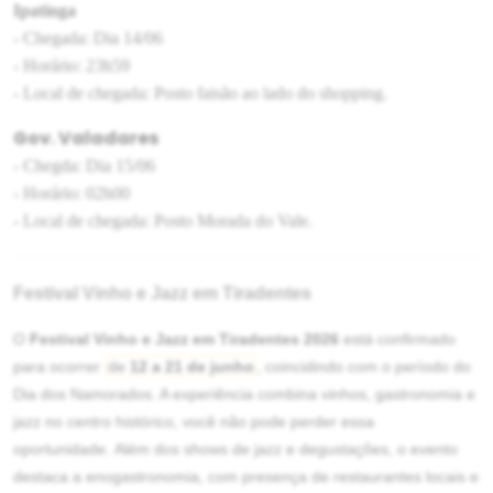
Ipatinga
- Chegada: Dia 14/06
- Horário: 23h59
- Local de chegada: Posto faisão ao lado do shopping.
Gov. Valadares
- Chegda: Dia 15/06
- Horário: 02h00
- Local de chegada: Posto Morada do Vale.
Festival Vinho e Jazz em Tiradentes
O
Festival Vinho e Jazz em Tiradentes 2026
está confirmado
para ocorrer
de
12 a 21 de junho
, coincidindo com o período do
Dia dos Namorados. A experiência combina vinhos, gastronomia e
jazz no centro histórico, você não pode perder essa
oportunidade.
Além dos shows de jazz e degustações, o evento
destaca a enogastronomia, com presença de restaurantes locais e