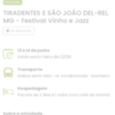
Excursão
TIRADENTES E SÃO JOÃO DEL-REI,
MG - Festival Vinho e Jazz
Ler descrição
13 e 14 de junho
Saída sexta-feira dia 12/06
Transporte
ônibus semi-leito -ar condicionado -banheiro
Hospedagem
Pacote de 2 dias e 1 noite com café da manhã
Sobre a atividade