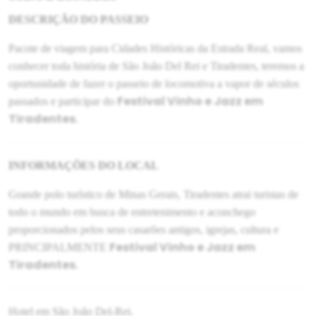
DESCRIÇÃO DO PASSEIO
Pacote de viagem para Cidades Históricas da Estrada Real, vamos
conhecer toda história de São João Del Rei e Tiradentes, teremos a
oportunidade de fazer o passeio de locomotiva a vapor de séculos
Festival Vinho e Jazz em
passados e participar do
Tiradentes
.
INFORMAÇÕES DO LOCAL
Grande polo turístico de Minas Gerais, Tiradentes atrai turistas de
todo o mundo em busca de entretenimento e aconchego
proporcionados pelos seus casarões antigos, igrejas, cultura e
Festival Vinho e Jazz em
PRINCIPALMENTE
Tiradentes
.
Hotel em São João Del-Rei.