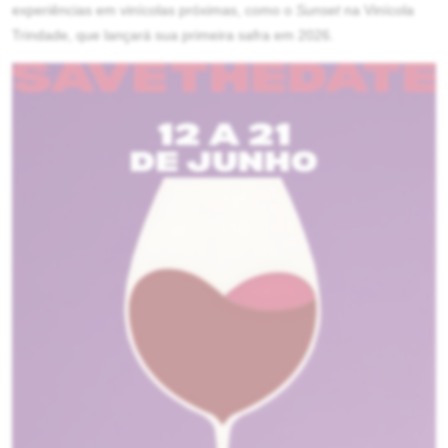
experiências em vinícolas próximas, como o
Sunset
na Vinícola
Trindade, que lançará sua primeira safra em 2026.