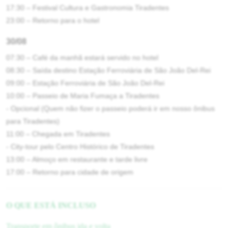
17:30 – Festival Cultura e Gastronomia Tiradentes
23:00 – Retorno para o hotel
30/08
07:30 – Café da manhã estará servido no hotel
08:30 – Saída destino Estação Ferroviária de São João Del-Rei
09:00 – Estação Ferroviária de São João Del-Rei
10:00 – Passeio de Maria Fumaça a Tiradentes
- Opcional (Quem não fizer o passeio poderá ir em nosso ônibus
para Tiradentes)
11:00 – Chegada em Tiradentes
- City-tour pelo Centro Histórico de Tiradentes
13:00 – Almoço em restaurante e tarde livre
17:00 – Retorno para cidade de origem
O QUE ESTÁ INCLUSO
Transporte em ônibus ida e volta