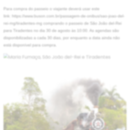
Para compra do passeio o viajante deverá usar este
link:
https://www.buson.com.br/passagem-de-onibus/sao-joao-del-
rei-mg/tiradentes-mg
comprando o passeio de São João del-Rei
para Tiradentes no dia 30 de agosto às 10:00. As agendas são
disponibilizadas a cada 30 dias, por enquanto a data ainda não
está disponível para compra.