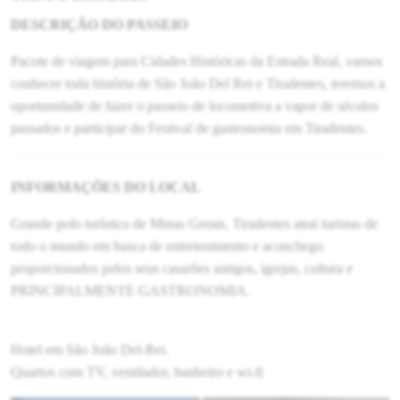
DESCRIÇÃO DO PASSEIO
Pacote de viagem para Cidades Históricas da Estrada Real, vamos
conhecer toda história de São João Del Rei e Tiradentes, teremos a
oportunidade de fazer o passeio de locomotiva a vapor de séculos
passados e participar do Festival de gastronomia em Tiradentes.
INFORMAÇÕES DO LOCAL
Grande polo turístico de Minas Gerais, Tiradentes atrai turistas de
todo o mundo em busca de entretenimento e aconchego
proporcionados pelos seus casarões antigos, igrejas, cultura e
PRINCIPALMENTE GASTRONOMIA.
Hotel em São João Del-Rei.
Quartos com TV, ventilador, banheiro e wi-fi