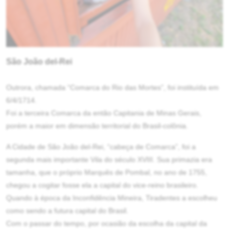
São João del-Rei
Outrora, chamada “Comarca do Rio das Mortes”, foi instituída em
6/4/1714.
Foi a terceira Comarca da então Capitania de Minas Gerais,
porém a maior em dimensão territorial do Brasil-colônia.
A Cidade de São João del-Rei, “cabeça de Comarca”, foi a
segunda mais importante Vila do século XVIII. Sua primazia era
tamanha, que o próprio Marquês de Pombal, no ano de 1755,
chegou a cogitar fosse ela a capital do vice-reino brasileiro.
Quando à época da Inconfidência Mineira, Tiradentes a escolheu
como sendo a futura capital do Brasil.
Com o passar do tempo, por ocasião da escolha da capital da