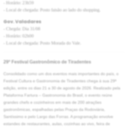
- Horário: 23h59
- Local de chegada: Posto faisão ao lado do shopping.
Gov. Valadares
- Chegda: Dia 31/08
- Horário: 02h00
- Local de chegada: Posto Morada do Vale.
29º Festival Gastronômico de Tiradentes
Consolidado como um dos eventos mais importantes do país, o
Festival Cultura e Gastronomia de Tiradentes chega à sua 29ª
edição, entre os dias 21 a 30 de agosto de 2026. Realizado pela
Plataforma Fartura – Gastronomia do Brasil, o evento reúne
grandes chefs e cozinheiros em mais de 200 atrações
gastronômicas, espalhadas pelas Praças da Rodoviária,
Santíssimo e pelo Largo das Forras. A programação envolve
estandes de restaurantes, aulas, cozinhas ao vivo, feira de