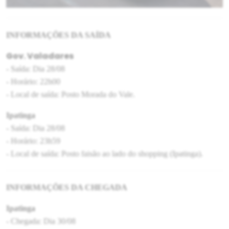
INFORMAÇÕES DA SAÍDA
Gov. Valadares
- Saída: Dia 28/08
- Horário: 22h00
- Local de saída: Posto Morada do Vale.
Ipatinga
- Saída: Dia 28/08
- Horário: 23h59
- Local de saída: Posto faisão ao lado do shopping (Ipatinga).
INFORMAÇÕES DA CHEGADA
Ipatinga
- Chegada: Dia 30/08