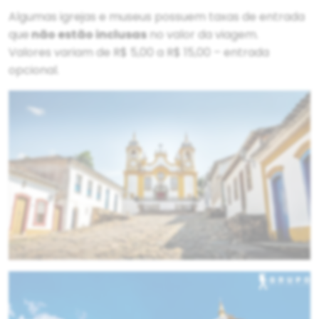
Algumas igrejas e museus possuem taxas de entrada
que
não estão inclusas
no valor da viagem.
Valores variam de R$ 5,00 a R$ 15,00 – entrada
opcional.