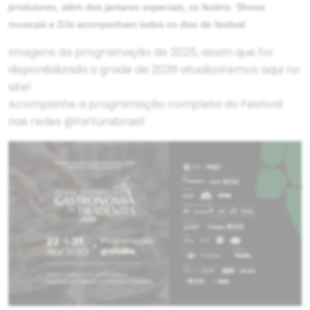
produtores, além dos jantares especiais, os festins. Shows
musicais e DJs acompanham todos os dias de festival.
Imagens da programação de 2025, assim que for
disponibilizada a grade de 2026 atualizaremos aqui no
site!
Acompanhe a programação completa do Festival
nas redes
@farturabrasil