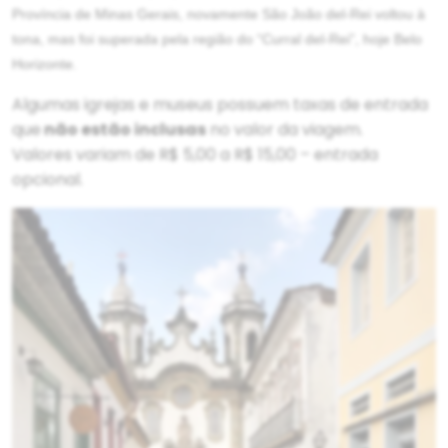
Província de Minas Gerais, novamente São João del-Rei voltou à
tona, mas foi superada pela região do “Curral del-Rei”, hoje Belo
Horizonte.
Algumas igrejas e museus possuem taxas de entrada
que
não estão inclusas
no valor da viagem.
Valores variam de R$ 5,00 a R$ 15,00 – entrada
opcional.