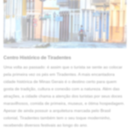
Centro Histórico de Tiradentes
Uma volta ao passado: é assim que o turista se sente ao colocar
pela primeira vez os pés em Tiradentes. A mais encantadora
cidade histórica de Minas Gerais é o destino certo para quem
gosta de tradição, cultura e conexão com a natureza. Além das
atrações, a cidade chama a atenção dos turistas por seus doces
maravilhosos, comida de primeira, museus, e ótima hospedagem.
Apesar de ainda possuir a arquitetura marcada pelo Brasil
colonial, Tiradentes também tem o seu toque moderninho,
recebendo diversos festivais ao longo do ano.