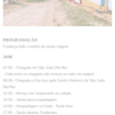
PROGRAMAÇÃO
Conheça todo o roteiro da nossa viagem
29/08
07:00 – Chegada em São João Del-Rei
- Café extra na chegada não incluso no valor da viagem
08:30– Chegada e City-tour pelo Centro Histórico de São João
Del-Rei
12:30 – Almoço em restaurante na cidade
13:30 – Saída para hospedagem
14:00 – Hospedagem no hotel - Tarde livre
17:00 – Saída destino Tiradentes