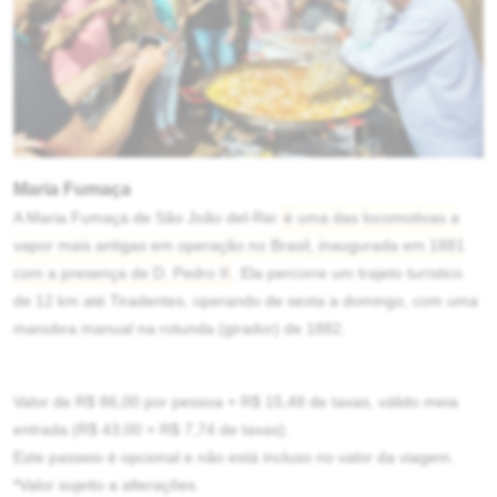
Maria Fumaça
A Maria Fumaça de São João del-Rei
é uma das locomotivas a
vapor mais antigas em operação no Brasil, inaugurada em 1881
com a presença de D. Pedro II
. Ela percorre um trajeto turístico
de 12 km até Tiradentes, operando de sexta a domingo, com uma
manobra manual na rotunda (girador) de 1882.
Valor de R$ 86,00 por pessoa + R$ 15,48 de taxas, válido meia
entrada (R$ 43,00 + R$ 7,74 de taxas).
Este passeio é opcional e não está incluso no valor da viagem.
.
*Valor sujeito a alterações