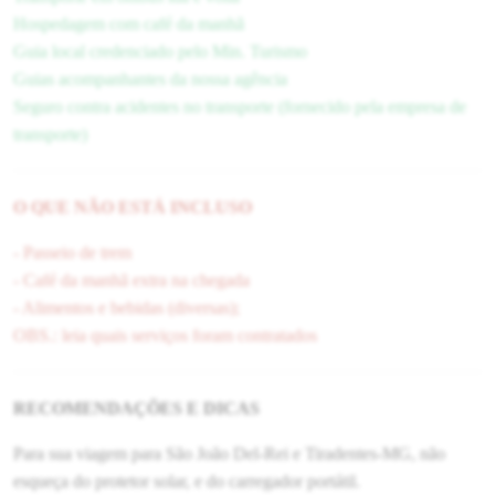
Hospedagem com café da manhã
Guia local credenciado pelo Min. Turismo
Guias acompanhantes da nossa agência
Seguro contra acidentes no transporte (fornecido pela empresa de
transporte)
O QUE NÃO ESTÁ INCLUSO
- Passeio de trem
- Café da manhã extra na chegada
- Alimentos e bebidas (diversas);
OBS.: leia quais serviços foram contratados
RECOMENDAÇÕES E DICAS
Para sua viagem para São João Del-Rei e Tiradentes-MG, não
esqueça do protetor solar, e do carregador portátil.