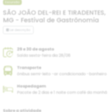
Excursão
SÃO JOÃO DEL-REI E TIRADENTES,
MG - Festival de Gastrônomia
Ler descrição
29 e 30 de agosto
Saída sexta-feira dia 28/08
Transporte
ônibus semi-leito -ar condicionado -banheiro
Hospedagem
Pacote de 2 dias e 1 noite com café da manhã
Sobre a atividade