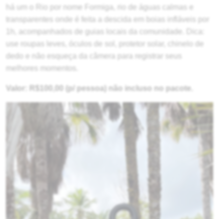
há um o Rio por nome Formiga, rio de águas calmas e
transparentes onde é feita a descida em boias infláveis por
1h, acompanhados de guias locais da comunidade. Dica:
use roupas leves, óculos de sol, protetor solar, chinelo de
dedo e não esqueça da câmera para registrar seus
melhores momentos.
Valor: R$100,00 (p/ pessoa) não incluso no pacote.