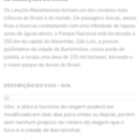
Os Lençóis Maranhenses formam um dos cenários mais
icônicos do Brasil e do mundo.
De paisagens únicas, areias
finas e brancas contrastando com uma infinidade de lagoas
azuis de águas doces, o Parque Nacional está localizado a
250 km da capital do Maranhão, São Luís, a poucos
quilômetros da cidade de Barreirinhas, nosso ponto de
partida, e ocupa uma área de 155 mil hectares, tornando-o
o maior parque de dunas do Brasil.
DESCRIÇÃO DO VOO - GOL
Obs.: A data e horarios da viagem poderá ser
modificada em dois dias para antes ou depois, porém
sem nenhum prejuízo ao roteiro da viagem que o
foco é a cidade de Barreirinhas.