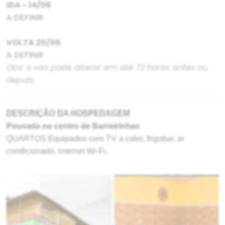
IDA - 14/06
A DEFINIR
VOLTA 20/06
A DEFINIR
Obs: o voo pode alterar em até 72 horas antes ou
depois.
DESCRIÇÃO DA HOSPEDAGEM
Pousada no centro de Barreirinhas
QUARTOS E
q
uipados com TV a cabo, frigobar, ar
condicionado, internet Wi-Fi,