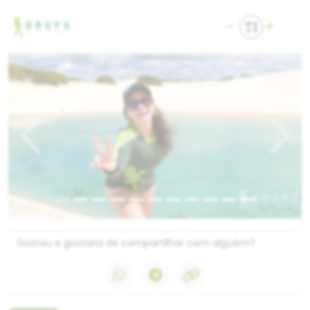
Previous
Next
Gostou e gostaria de compartilhar com alguém?