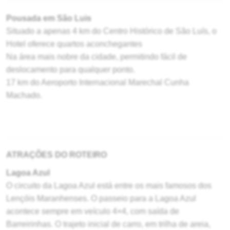
Pousada em São Luis
Situado a apenas 4 km do Centro Histórico de São Luís, o
Hotel oferece quartos aconchegantes
Na área mais nobre da cidade, permitindo fácil de
deslocamento para qualquer ponto.
17 km do Aeroporto Internacional Marechal Cunha
Machado.
ATRAÇÕES DO ROTEIRO
Lagoa Azul
O circuito da Lagoa Azul está entre os mais famosos dos
Lençóis Maranhenses. O passeio para a Lagoa Azul
acontece sempre em veículo 4×4, com saída de
Barreirinhas. O trajeto inicial de carro, em trilha de areia,