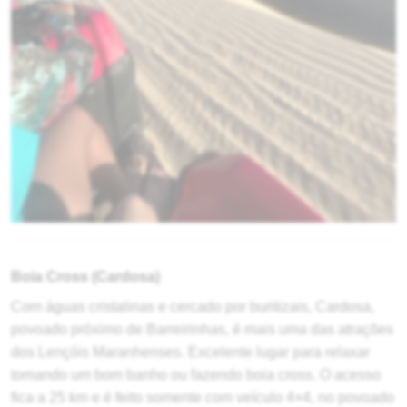
Boia Cross (Cardosa)
Com águas cristalinas e cercado por buritizais, Cardosa,
povoado próximo de Barreirinhas, é mais uma das atrações
dos Lençóis Maranhenses. Excelente lugar para relaxar
tomando um bom banho ou fazendo boia cross. O acesso
fica a 25 km e é feito somente com veículo 4×4, no povoado