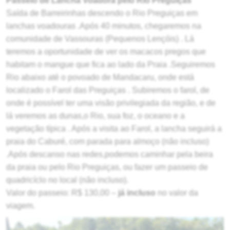
Passeio de Lancha Voadora pelo Rio Preguiças
Saída de Barreirinhas descendo o Rio Preguiças em
lanchas voadouras .Após 40 minutos, chegaremos na
comunidade de Vassouras (Pequenos Lençóis) . Lá
teremos a oportunidade de ver os macacos pregos que
habitam o mangue que fica ao lado da Praia .Seguiremos
Rio abaixo até o povoado de Mandacaru, onde está
localizado o Farol das Preguiças . Subiremos o farol, de
onde é possível ter uma visão privilegiada da região, e de
lá veremos as dunas,o Rio, sua foz, o oceano e a
vegetação típica . Após a visita ao Farol, a lancha seguirá a
praia do Caburé, com parada para almoço (não incluso)
.Após descanso nas redes,podemos caminhar pela beira
da praia ou pelo Rio Preguiças, ou fazer um passeio de
quadricíclo no local (não incluso).
Valor do passeio: R$ 130,00 –
já incluso
no valor da
viagem.