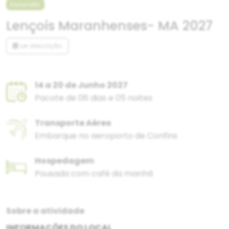
Excursão
Lençois Maranhenses- MA 2027
Ler descrição
14 a 20 de Junho 2027
Pacote de 06 dias e 05 noites
Transporte Aéreo
Embarque no aeroporto de Confins
Hospedagem
Pousada com café da manhã
Sobre a atividade
INFORMAÇÕES DO LOCAL