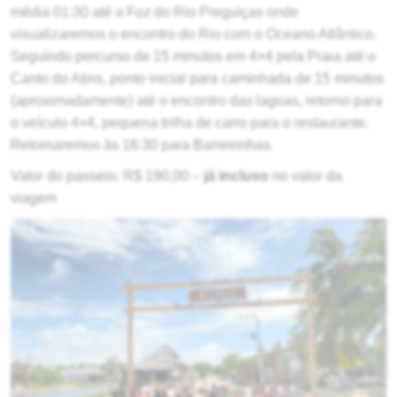
média 01:30 até a Foz do Rio Preguiças onde
visualizaremos o encontro do Rio com o Oceano Atlântico.
Seguindo percurso de 15 minutos em 4×4 pela Praia até o
Canto do Atins, ponto inicial para caminhada de 15 minutos
(aproximadamente) até o encontro das lagoas, retorno para
o veículo 4×4, pequena trilha de carro para o restaurante.
Retornaremos às 16:30 para Barreirinhas.
Valor do passeio: R$ 190,00 –
já incluso
no valor da
viagem